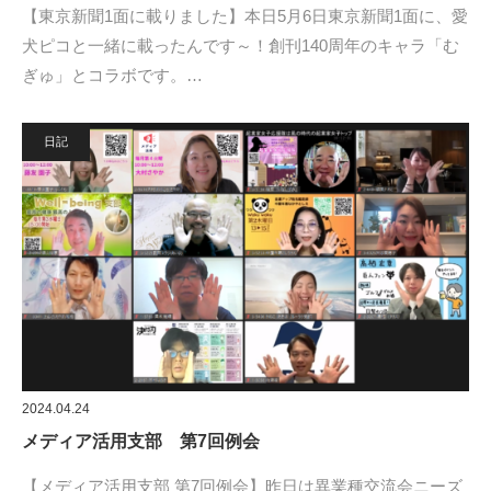
【東京新聞1面に載りました】本日5月6日東京新聞1面に、愛
犬ピコと一緒に載ったんです～！創刊140周年のキャラ「む
ぎゅ」とコラボです。…
日記
2024.04.24
メディア活用支部 第7回例会
【メディア活用支部 第7回例会】昨日は異業種交流会ニーズ