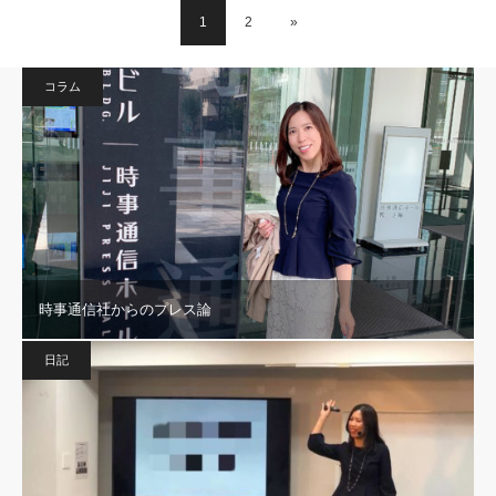
1
2
»
コラム
時事通信社からのプレス論
日記