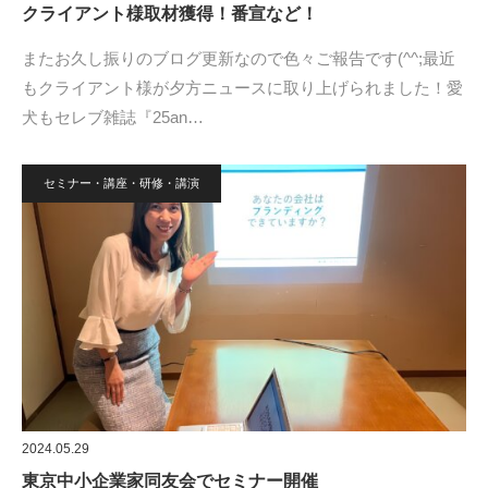
クライアント様取材獲得！番宣など！
またお久し振りのブログ更新なので色々ご報告です(^^;最近
もクライアント様が夕方ニュースに取り上げられました！愛
犬もセレブ雑誌『25an…
セミナー・講座・研修・講演
2024.05.29
東京中小企業家同友会でセミナー開催