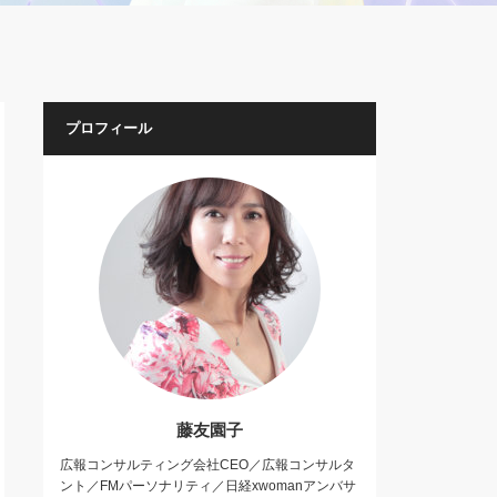
プロフィール
藤友園子
広報コンサルティング会社CEO／広報コンサルタ
ント／FMパーソナリティ／日経xwomanアンバサ