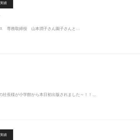
実績
ス 専務取締役 山本潤子さん園子さんと…
の社長様が小学館から本日初出版されました～！！…
実績