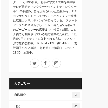
ダー／ 元TV局社員。お茶の水女子大学を卒業後、
テレビ番組ディレクターやイベントディレクター
を15年半務め、自ら広報を行った経験から、ＰＲ
コンサルタントとして独立。中小ベンチャー企業
に広報コンサルティングを行っている。 スタート
アップのＰＲ伴走から、カレー専門店で業界2位
のゴーゴーカレーの広報まで、幅広く対応。コロ
ナ禍でも奮闘されている地方企業のために、「広
告費0円でメディアに取材される方法」をメルマ
ガで無料公開中。 I&U-LaLa FM (83MHz) 「友
野園子のソノ裏話」 毎月第1･3水曜日 23:00〜
23:30 放送中。
Twitter
Facebook
Instagram
カテゴリー
自己紹介
3
日記
83