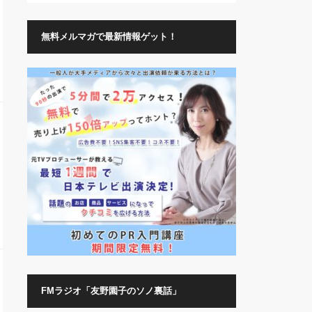
無料メルマガで最新情報ゲット！
FMラジオ「友野園子のソノ裏話」