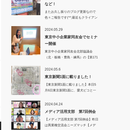
など！
またお久し振りのブログ更新なので
色々ご報告です(^^;最近もクライアン
ト…
2024.05.29
東京中小企業家同友会でセミナ
ー開催
東京中小企業家同友会北部協議会
（北・板橋・豊島・練馬）の【第171
回 池…
2024.05.6
東京新聞1面に載りました！
【東京新聞1面に載りました】本日5
月6日東京新聞1面に、愛犬ピコと一
緒に…
2024.04.24
メディア活用支部 第7回例会
【メディア活用支部 第7回例会】昨日
は異業種交流会ニーズマッチ【メデ