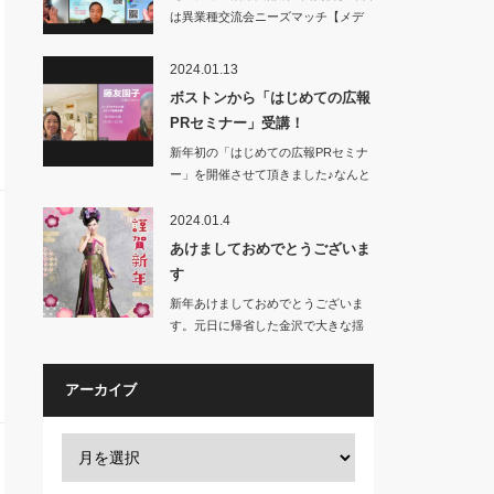
は異業種交流会ニーズマッチ【メデ
ィア活用…
2024.01.13
ボストンから「はじめての広報
PRセミナー」受講！
新年初の「はじめての広報PRセミナ
ー」を開催させて頂きました♪なんと
アメ…
2024.01.4
あけましておめでとうございま
す
新年あけましておめでとうございま
す。元日に帰省した金沢で大きな揺
れの地震…
アーカイブ